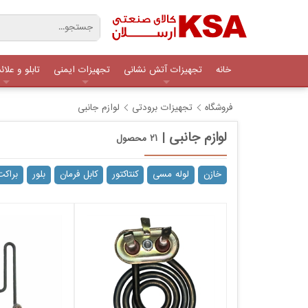
خانه
تجهیزات آتش نشانی
تجهیزات ایمنی
تابلو و علا
فروشگاه
تجهیزات برودتی
لوازم جانبی
لوازم جانبی |
۲۱
محصول
خازن
لوله مسی
کنتاکتور
کابل فرمان
بلور
براکت