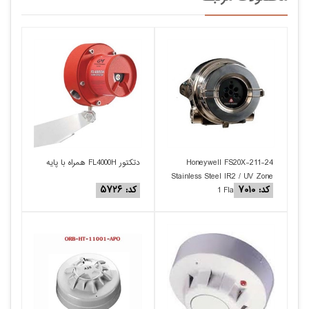
Honeywell FS20X-211-24
دتکتور FL4000H همراه با پایه
Stainless Steel IR2 / UV Zone
کد: ۷۰۱۰
کد: ۵۷۲۶
1 Flame Detector