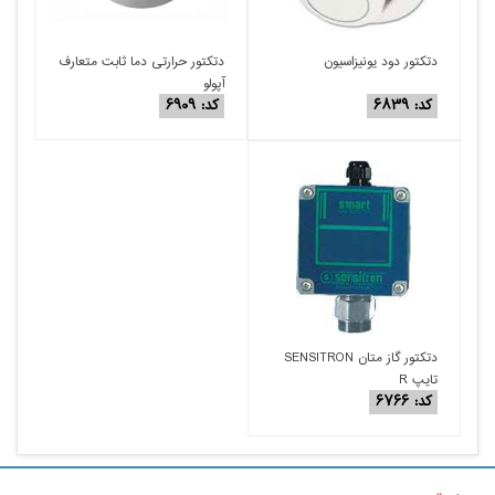
دتکتور دود یونیزاسیون
دتکتور حرارتی دما ثابت متعارف
آپولو
کد: ۶۸۳۹
کد: ۶۹۰۹
دتکتور گاز متان SENSITRON
تایپ R
کد: ۶۷۶۶